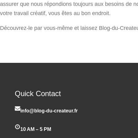
assurer que nous répondions toujours aux besoins de nos
votre travail créatif, vous êtes au bon endroit.
Découvrez-le par vous-même et laissez Blog-du-Createur.f
Quick Contact
info@blog-du-createur.fr
10 AM – 5 PM