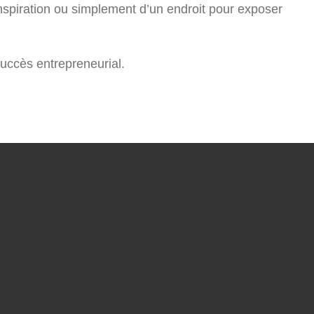
nspiration ou simplement d’un endroit pour exposer
succès entrepreneurial.