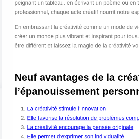
peignant un tableau, en écrivant un poème ou en t
professionnel, chaque acte créatif nourrit notre espr
En embrassant la créativité comme un mode de vie
créer un monde plus vibrant et inspirant pour tous.
être différent et laissez la magie de la créativité v
Neuf avantages de la créat
l’épanouissement person
La créativité stimule l’innovation
Elle favorise la résolution de problèmes com
La créativité encourage la pensée originale
Elle permet d’exprimer son individualité