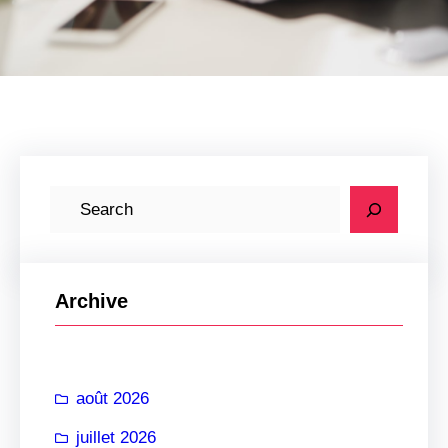
R
e
c
h
Archive
e
r
c
août 2026
h
e
juillet 2026