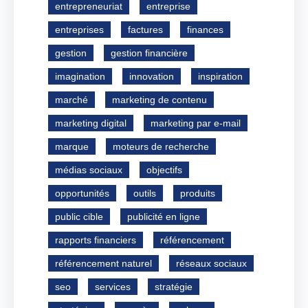
entrepreneuriat
entreprise
entreprises
factures
finances
gestion
gestion financière
imagination
innovation
inspiration
marché
marketing de contenu
marketing digital
marketing par e-mail
marque
moteurs de recherche
médias sociaux
objectifs
opportunités
outils
produits
public cible
publicité en ligne
rapports financiers
référencement
référencement naturel
réseaux sociaux
seo
services
stratégie