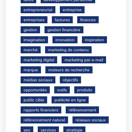
entrepreneuriat
entreprise
entreprises
factures
finances
gestion
gestion financière
imagination
innovation
inspiration
marché
marketing de contenu
marketing digital
marketing par e-mail
marque
moteurs de recherche
médias sociaux
objectifs
opportunités
outils
produits
public cible
publicité en ligne
rapports financiers
référencement
référencement naturel
réseaux sociaux
seo
services
stratégie