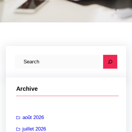
R
e
c
h
Archive
e
r
c
août 2026
h
e
juillet 2026