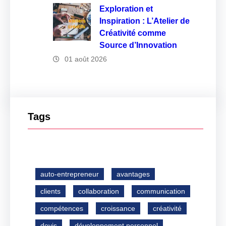
Exploration et
Inspiration : L’Atelier de
Créativité comme
Source d’Innovation
01 août 2026
Tags
auto-entrepreneur
avantages
clients
collaboration
communication
compétences
croissance
créativité
devis
développement personnel