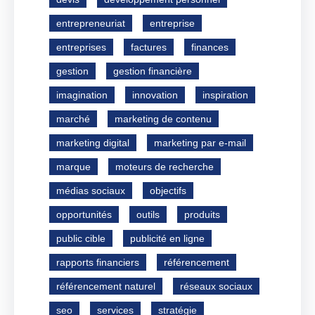
entrepreneuriat
entreprise
entreprises
factures
finances
gestion
gestion financière
imagination
innovation
inspiration
marché
marketing de contenu
marketing digital
marketing par e-mail
marque
moteurs de recherche
médias sociaux
objectifs
opportunités
outils
produits
public cible
publicité en ligne
rapports financiers
référencement
référencement naturel
réseaux sociaux
seo
services
stratégie