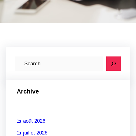
R
e
c
h
Archive
e
r
c
août 2026
h
e
juillet 2026