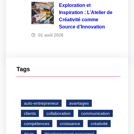
Exploration et
Inspiration : L’Atelier de
Créativité comme
Source d’Innovation
01 août 2026
Tags
auto-entrepreneur
avantages
clients
collaboration
communication
compétences
croissance
créativité
devis
développement personnel