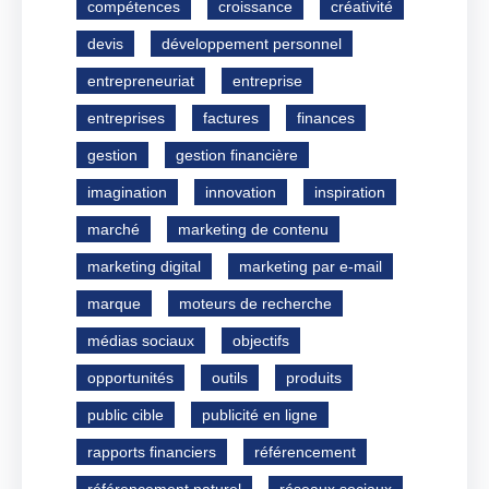
compétences
croissance
créativité
devis
développement personnel
entrepreneuriat
entreprise
entreprises
factures
finances
gestion
gestion financière
imagination
innovation
inspiration
marché
marketing de contenu
marketing digital
marketing par e-mail
marque
moteurs de recherche
médias sociaux
objectifs
opportunités
outils
produits
public cible
publicité en ligne
rapports financiers
référencement