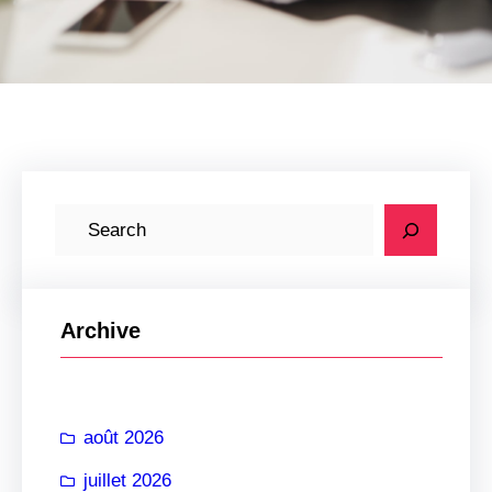
R
e
c
h
Archive
e
r
c
août 2026
h
e
juillet 2026