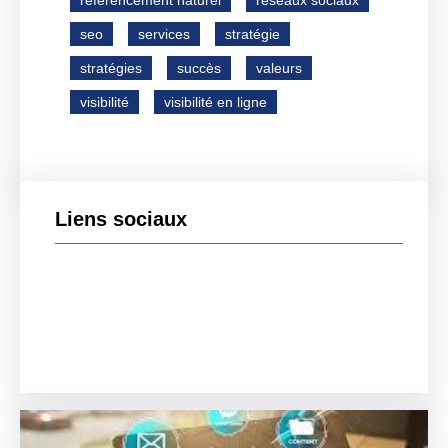
référencement naturel
réseaux sociaux
seo
services
stratégie
stratégies
succès
valeurs
visibilité
visibilité en ligne
Liens sociaux
Facebook
Twitter
LinkedIn
Instagram