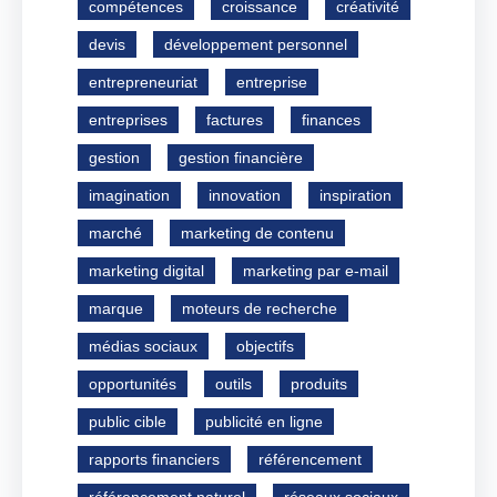
compétences
croissance
créativité
devis
développement personnel
entrepreneuriat
entreprise
entreprises
factures
finances
gestion
gestion financière
imagination
innovation
inspiration
marché
marketing de contenu
marketing digital
marketing par e-mail
marque
moteurs de recherche
médias sociaux
objectifs
opportunités
outils
produits
public cible
publicité en ligne
rapports financiers
référencement