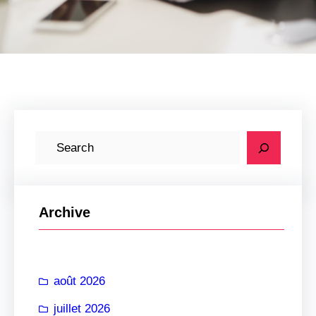
R
e
c
h
Archive
e
r
c
août 2026
h
e
juillet 2026