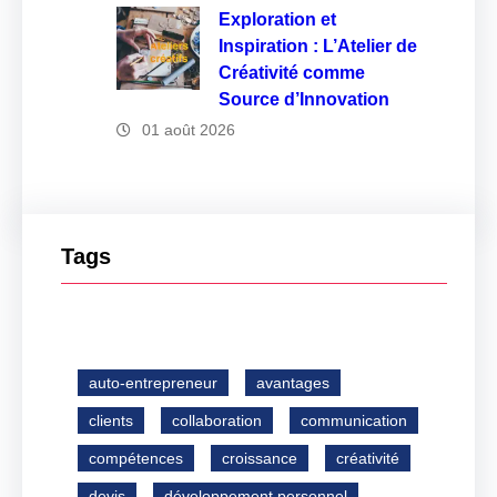
Exploration et
Inspiration : L’Atelier de
Créativité comme
Source d’Innovation
01 août 2026
Tags
auto-entrepreneur
avantages
clients
collaboration
communication
compétences
croissance
créativité
devis
développement personnel