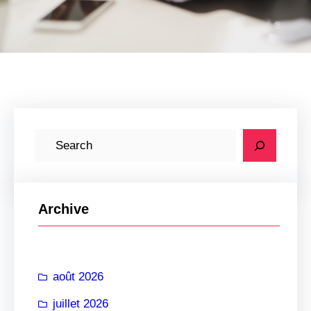
R
e
c
h
Archive
e
r
c
août 2026
h
e
juillet 2026