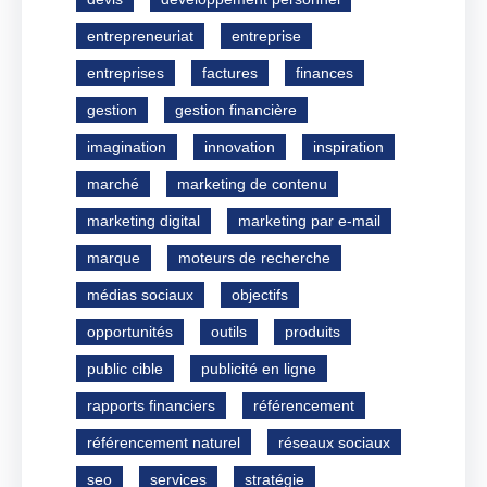
entrepreneuriat
entreprise
entreprises
factures
finances
gestion
gestion financière
imagination
innovation
inspiration
marché
marketing de contenu
marketing digital
marketing par e-mail
marque
moteurs de recherche
médias sociaux
objectifs
opportunités
outils
produits
public cible
publicité en ligne
rapports financiers
référencement
référencement naturel
réseaux sociaux
seo
services
stratégie