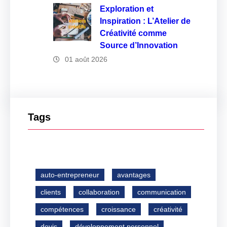
Exploration et
Inspiration : L’Atelier de
Créativité comme
Source d’Innovation
01 août 2026
Tags
auto-entrepreneur
avantages
clients
collaboration
communication
compétences
croissance
créativité
devis
développement personnel