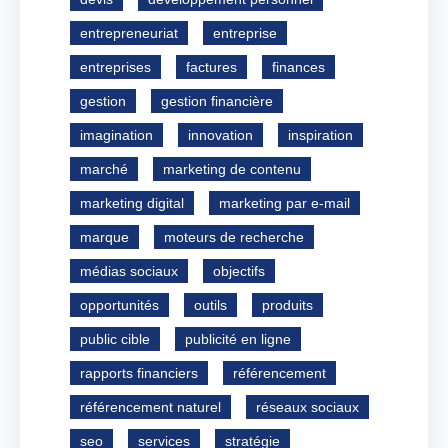
entrepreneuriat
entreprise
entreprises
factures
finances
gestion
gestion financière
imagination
innovation
inspiration
marché
marketing de contenu
marketing digital
marketing par e-mail
marque
moteurs de recherche
médias sociaux
objectifs
opportunités
outils
produits
public cible
publicité en ligne
rapports financiers
référencement
référencement naturel
réseaux sociaux
seo
services
stratégie