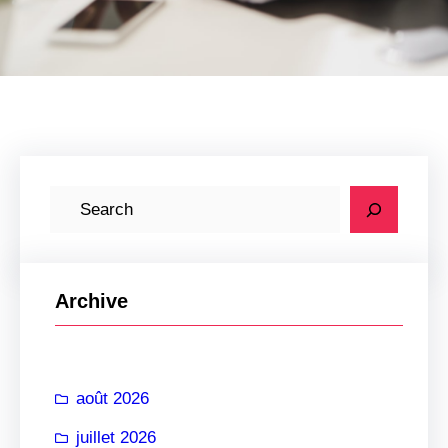
R
e
c
h
Archive
e
r
c
août 2026
h
e
juillet 2026