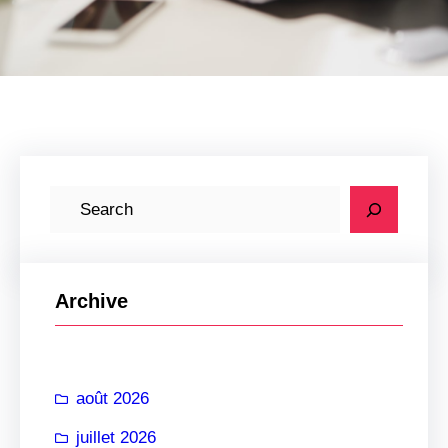
R
e
c
h
Archive
e
r
c
août 2026
h
e
juillet 2026