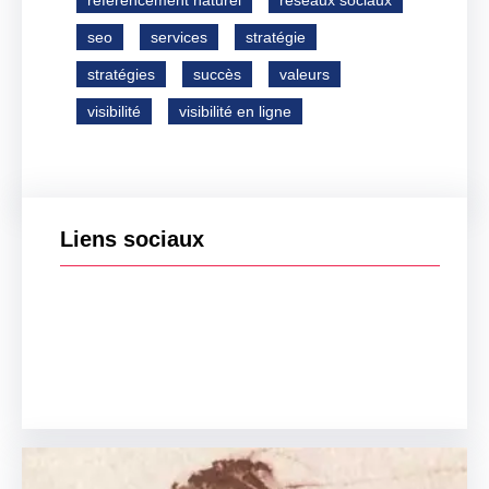
référencement naturel
réseaux sociaux
seo
services
stratégie
stratégies
succès
valeurs
visibilité
visibilité en ligne
Liens sociaux
Facebook
Twitter
LinkedIn
Instagram