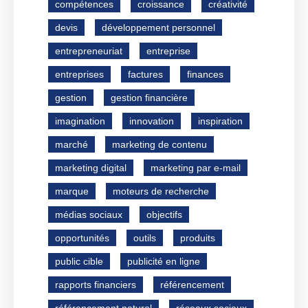
compétences
croissance
créativité
devis
développement personnel
entrepreneuriat
entreprise
entreprises
factures
finances
gestion
gestion financière
imagination
innovation
inspiration
marché
marketing de contenu
marketing digital
marketing par e-mail
marque
moteurs de recherche
médias sociaux
objectifs
opportunités
outils
produits
public cible
publicité en ligne
rapports financiers
référencement