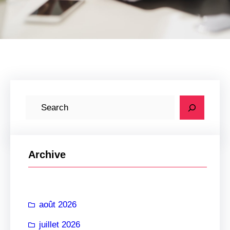
R
e
c
h
Archive
e
r
c
août 2026
h
e
juillet 2026