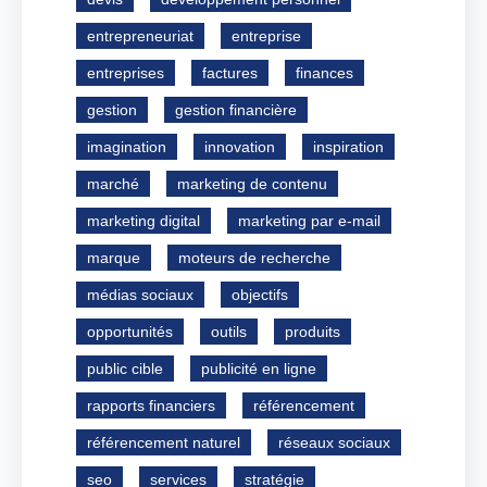
entrepreneuriat
entreprise
entreprises
factures
finances
gestion
gestion financière
imagination
innovation
inspiration
marché
marketing de contenu
marketing digital
marketing par e-mail
marque
moteurs de recherche
médias sociaux
objectifs
opportunités
outils
produits
public cible
publicité en ligne
rapports financiers
référencement
référencement naturel
réseaux sociaux
seo
services
stratégie