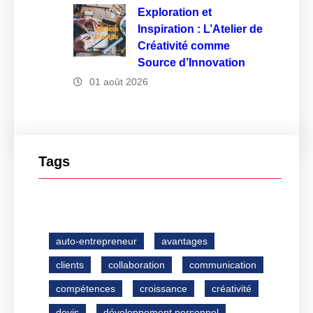
Exploration et
Inspiration : L’Atelier de
Créativité comme
Source d’Innovation
01 août 2026
Tags
auto-entrepreneur
avantages
clients
collaboration
communication
compétences
croissance
créativité
devis
développement personnel