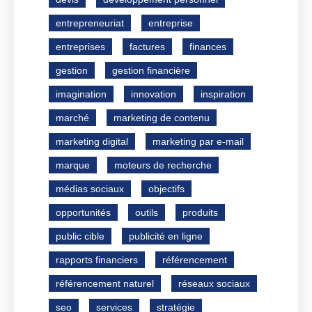
entrepreneuriat
entreprise
entreprises
factures
finances
gestion
gestion financière
imagination
innovation
inspiration
marché
marketing de contenu
marketing digital
marketing par e-mail
marque
moteurs de recherche
médias sociaux
objectifs
opportunités
outils
produits
public cible
publicité en ligne
rapports financiers
référencement
référencement naturel
réseaux sociaux
seo
services
stratégie