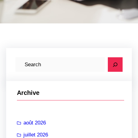
R
e
c
h
Archive
e
r
c
août 2026
h
e
juillet 2026