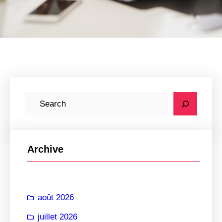
R
e
c
h
Archive
e
r
c
août 2026
h
e
juillet 2026