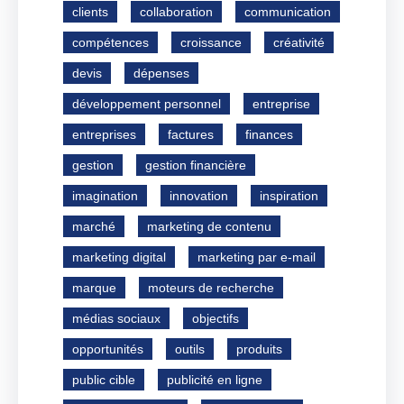
clients
collaboration
communication
compétences
croissance
créativité
devis
dépenses
développement personnel
entreprise
entreprises
factures
finances
gestion
gestion financière
imagination
innovation
inspiration
marché
marketing de contenu
marketing digital
marketing par e-mail
marque
moteurs de recherche
médias sociaux
objectifs
opportunités
outils
produits
public cible
publicité en ligne