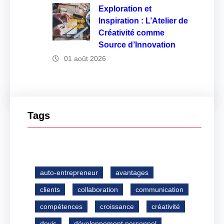
Exploration et
Inspiration : L’Atelier de
Créativité comme
Source d’Innovation
01 août 2026
Tags
auto-entrepreneur
avantages
clients
collaboration
communication
compétences
croissance
créativité
devis
développement personnel