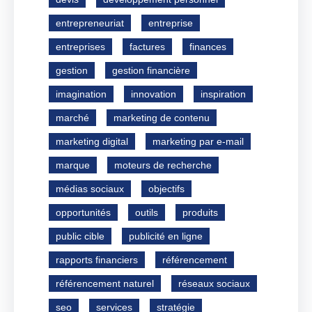
entrepreneuriat
entreprise
entreprises
factures
finances
gestion
gestion financière
imagination
innovation
inspiration
marché
marketing de contenu
marketing digital
marketing par e-mail
marque
moteurs de recherche
médias sociaux
objectifs
opportunités
outils
produits
public cible
publicité en ligne
rapports financiers
référencement
référencement naturel
réseaux sociaux
seo
services
stratégie