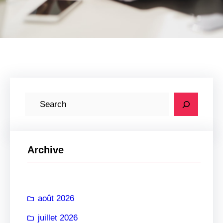
R
e
c
h
Archive
e
r
c
août 2026
h
e
juillet 2026