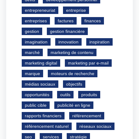
entrepreneuriat
entreprise
entreprises
factures
finances
gestion
gestion financière
imagination
innovation
inspiration
marché
marketing de contenu
marketing digital
marketing par e-mail
marque
moteurs de recherche
médias sociaux
objectifs
opportunités
outils
produits
public cible
publicité en ligne
rapports financiers
référencement
référencement naturel
réseaux sociaux
seo
services
stratégie