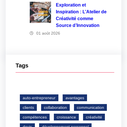
Exploration et
Inspiration : L’Atelier de
Créativité comme
Source d’Innovation
01 août 2026
Tags
auto-entrepreneur
avantages
clients
collaboration
communication
compétences
croissance
créativité
devis
développement personnel