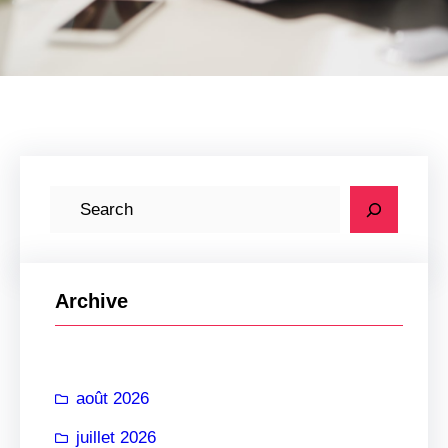
R
e
c
h
Archive
e
r
c
août 2026
h
e
juillet 2026