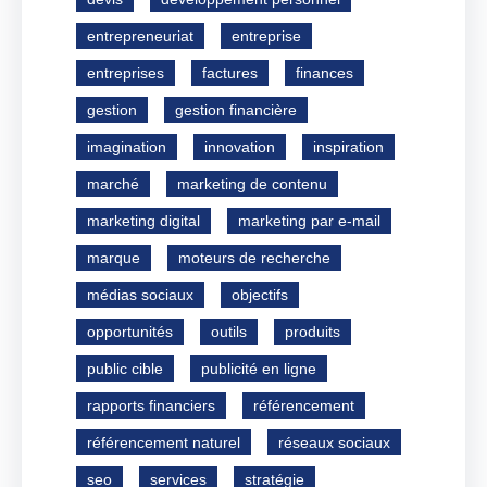
entrepreneuriat
entreprise
entreprises
factures
finances
gestion
gestion financière
imagination
innovation
inspiration
marché
marketing de contenu
marketing digital
marketing par e-mail
marque
moteurs de recherche
médias sociaux
objectifs
opportunités
outils
produits
public cible
publicité en ligne
rapports financiers
référencement
référencement naturel
réseaux sociaux
seo
services
stratégie