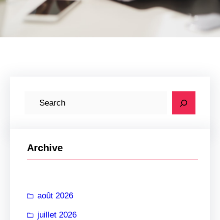
R
e
c
h
Archive
e
r
c
août 2026
h
e
juillet 2026