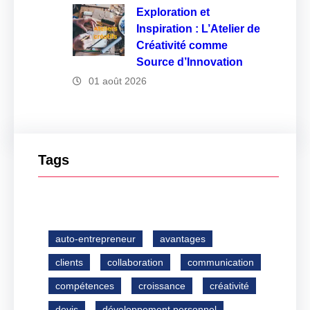
Exploration et
Inspiration : L’Atelier de
Créativité comme
Source d’Innovation
01 août 2026
Tags
auto-entrepreneur
avantages
clients
collaboration
communication
compétences
croissance
créativité
devis
développement personnel