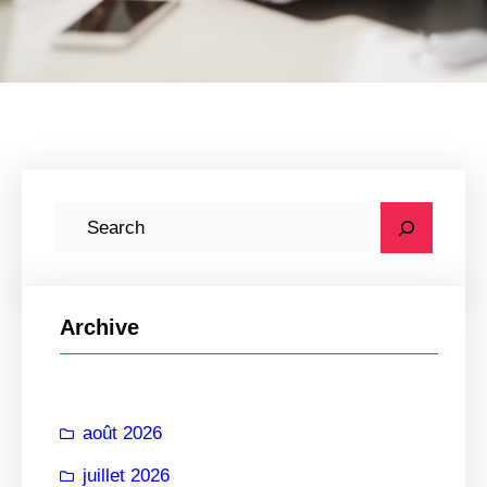
R
e
c
h
Archive
e
r
c
août 2026
h
e
juillet 2026