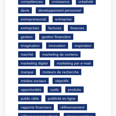
compétences
croissance
créativité
devis
développement personnel
entrepreneuriat
entreprise
entreprises
factures
finances
gestion
gestion financière
imagination
innovation
inspiration
marché
marketing de contenu
marketing digital
marketing par e-mail
marque
moteurs de recherche
médias sociaux
objectifs
opportunités
outils
produits
public cible
publicité en ligne
rapports financiers
référencement