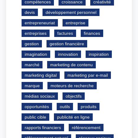
compétences
croissance
créativité
devis
développement personnel
entrepreneuriat
entreprise
entreprises
factures
finances
gestion
gestion financière
imagination
innovation
inspiration
marché
marketing de contenu
marketing digital
marketing par e-mail
marque
moteurs de recherche
médias sociaux
objectifs
opportunités
outils
produits
public cible
publicité en ligne
rapports financiers
référencement