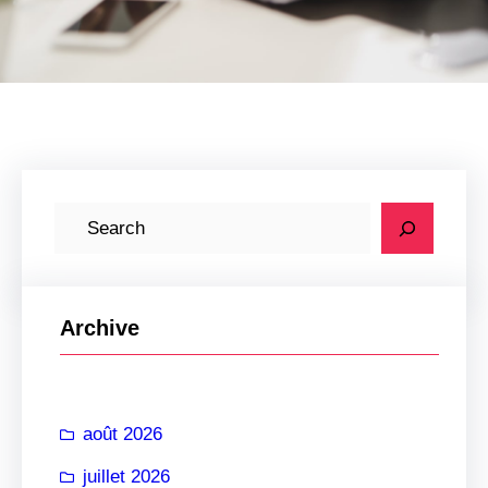
R
e
c
h
Archive
e
r
c
août 2026
h
e
juillet 2026