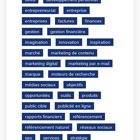
entrepreneuriat
entreprise
entreprises
factures
finances
gestion
gestion financière
imagination
innovation
inspiration
marché
marketing de contenu
marketing digital
marketing par e-mail
marque
moteurs de recherche
médias sociaux
objectifs
opportunités
outils
produits
public cible
publicité en ligne
rapports financiers
référencement
référencement naturel
réseaux sociaux
seo
services
stratégie