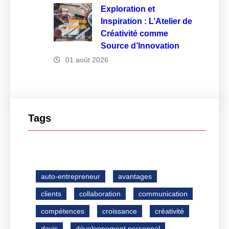
Exploration et
Inspiration : L’Atelier de
Créativité comme
Source d’Innovation
01 août 2026
Tags
auto-entrepreneur
avantages
clients
collaboration
communication
compétences
croissance
créativité
devis
développement personnel