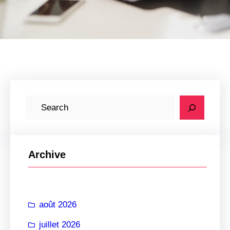
R
e
c
h
Archive
e
r
c
août 2026
h
e
juillet 2026