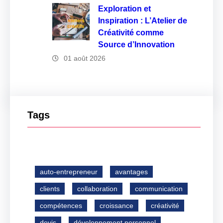
Exploration et
Inspiration : L’Atelier de
Créativité comme
Source d’Innovation
01 août 2026
Tags
auto-entrepreneur
avantages
clients
collaboration
communication
compétences
croissance
créativité
devis
développement personnel