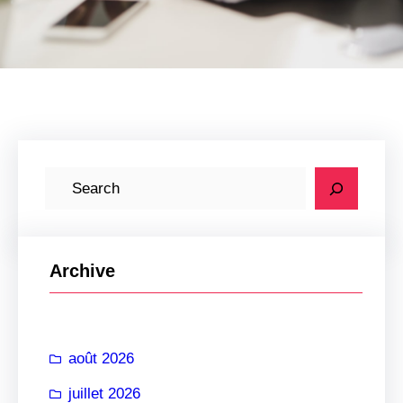
R
e
c
h
Archive
e
r
c
août 2026
h
e
juillet 2026