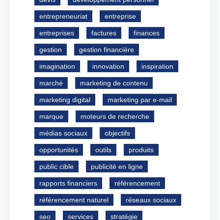
entrepreneuriat
entreprise
entreprises
factures
finances
gestion
gestion financière
imagination
innovation
inspiration
marché
marketing de contenu
marketing digital
marketing par e-mail
marque
moteurs de recherche
médias sociaux
objectifs
opportunités
outils
produits
public cible
publicité en ligne
rapports financiers
référencement
référencement naturel
réseaux sociaux
seo
services
stratégie