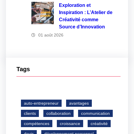
Exploration et
Inspiration : L’Atelier de
Créativité comme
Source d’Innovation
01 août 2026
Tags
auto-entrepreneur
avantages
clients
collaboration
communication
compétences
croissance
créativité
devis
développement personnel