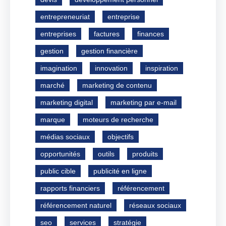
entrepreneuriat
entreprise
entreprises
factures
finances
gestion
gestion financière
imagination
innovation
inspiration
marché
marketing de contenu
marketing digital
marketing par e-mail
marque
moteurs de recherche
médias sociaux
objectifs
opportunités
outils
produits
public cible
publicité en ligne
rapports financiers
référencement
référencement naturel
réseaux sociaux
seo
services
stratégie