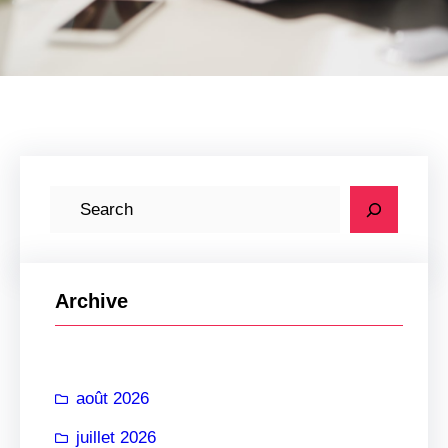
R
e
c
h
Archive
e
r
c
août 2026
h
e
juillet 2026