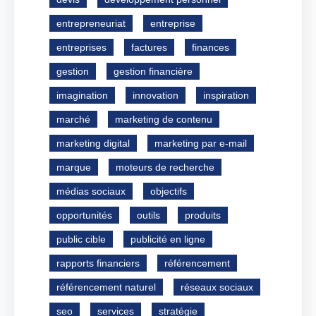
entrepreneuriat
entreprise
entreprises
factures
finances
gestion
gestion financière
imagination
innovation
inspiration
marché
marketing de contenu
marketing digital
marketing par e-mail
marque
moteurs de recherche
médias sociaux
objectifs
opportunités
outils
produits
public cible
publicité en ligne
rapports financiers
référencement
référencement naturel
réseaux sociaux
seo
services
stratégie