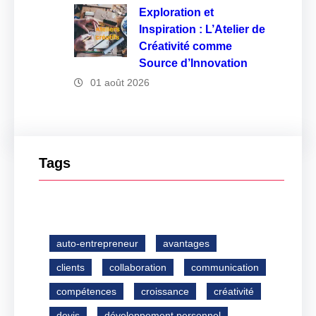
Exploration et
Inspiration : L’Atelier de
Créativité comme
Source d’Innovation
01 août 2026
Tags
auto-entrepreneur
avantages
clients
collaboration
communication
compétences
croissance
créativité
devis
développement personnel