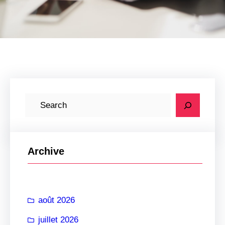
R
e
c
h
Archive
e
r
c
août 2026
h
e
juillet 2026