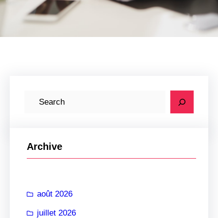
R
e
c
h
Archive
e
r
c
août 2026
h
e
juillet 2026