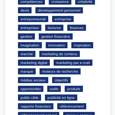
compétences
croissance
créativité
devis
développement personnel
entrepreneuriat
entreprise
entreprises
factures
finances
gestion
gestion financière
imagination
innovation
inspiration
marché
marketing de contenu
marketing digital
marketing par e-mail
marque
moteurs de recherche
médias sociaux
objectifs
opportunités
outils
produits
public cible
publicité en ligne
rapports financiers
référencement