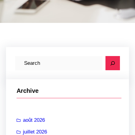
R
e
c
h
Archive
e
r
c
août 2026
h
e
juillet 2026