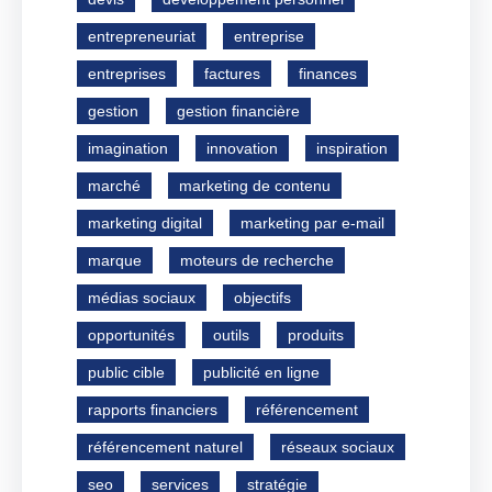
entrepreneuriat
entreprise
entreprises
factures
finances
gestion
gestion financière
imagination
innovation
inspiration
marché
marketing de contenu
marketing digital
marketing par e-mail
marque
moteurs de recherche
médias sociaux
objectifs
opportunités
outils
produits
public cible
publicité en ligne
rapports financiers
référencement
référencement naturel
réseaux sociaux
seo
services
stratégie