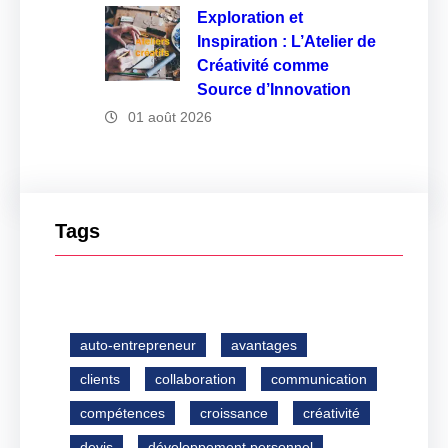
Exploration et
Inspiration : L’Atelier de
Créativité comme
Source d’Innovation
01 août 2026
Tags
auto-entrepreneur
avantages
clients
collaboration
communication
compétences
croissance
créativité
devis
développement personnel