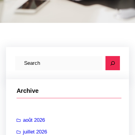
R
e
c
h
Archive
e
r
c
août 2026
h
e
juillet 2026