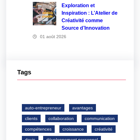
Exploration et
Inspiration : L’Atelier de
Créativité comme
Source d’Innovation
01 août 2026
Tags
auto-entrepreneur
avantages
clients
collaboration
communication
compétences
croissance
créativité
devis
développement personnel