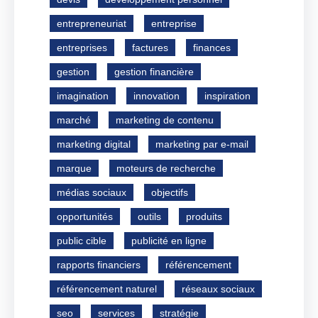
entrepreneuriat
entreprise
entreprises
factures
finances
gestion
gestion financière
imagination
innovation
inspiration
marché
marketing de contenu
marketing digital
marketing par e-mail
marque
moteurs de recherche
médias sociaux
objectifs
opportunités
outils
produits
public cible
publicité en ligne
rapports financiers
référencement
référencement naturel
réseaux sociaux
seo
services
stratégie