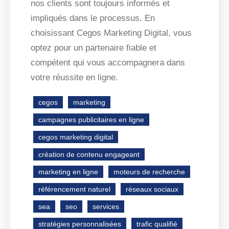
nos clients sont toujours informés et
impliqués dans le processus. En
choisissant Cegos Marketing Digital, vous
optez pour un partenaire fiable et
compétent qui vous accompagnera dans
votre réussite en ligne.
cegos
marketing
campagnes publicitaires en ligne
cegos marketing digital
création de contenu engageant
marketing en ligne
moteurs de recherche
référencement naturel
réseaux sociaux
sea
seo
services
stratégies personnalisées
trafic qualifié