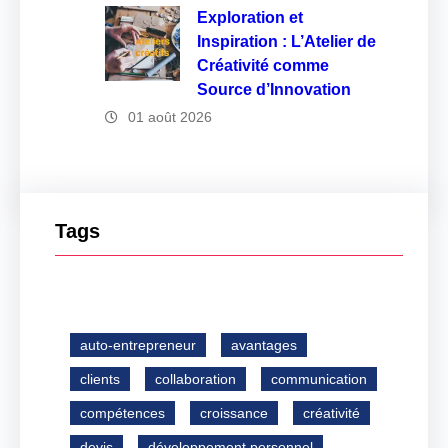
Exploration et
Inspiration : L’Atelier de
Créativité comme
Source d’Innovation
01 août 2026
Tags
auto-entrepreneur
avantages
clients
collaboration
communication
compétences
croissance
créativité
devis
développement personnel