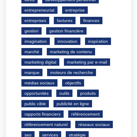
entrepreneuriat
entreprise
entreprises
factures
finances
gestion
gestion financière
imagination
innovation
inspiration
marché
marketing de contenu
marketing digital
marketing par e-mail
marque
moteurs de recherche
médias sociaux
objectifs
opportunités
outils
produits
public cible
publicité en ligne
rapports financiers
référencement
référencement naturel
réseaux sociaux
seo
services
stratégie