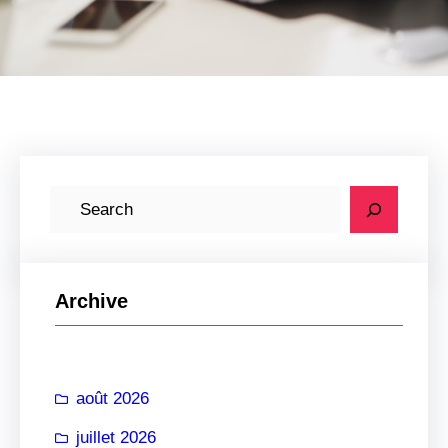
R
e
c
h
Archive
e
r
c
août 2026
h
e
juillet 2026