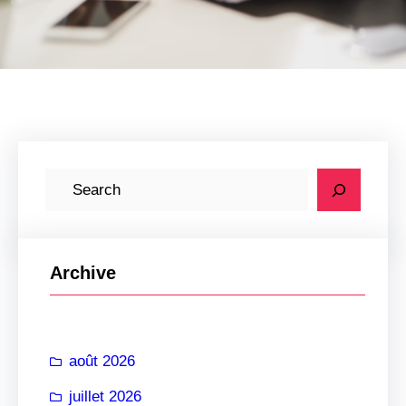
R
e
c
h
Archive
e
r
c
août 2026
h
e
juillet 2026