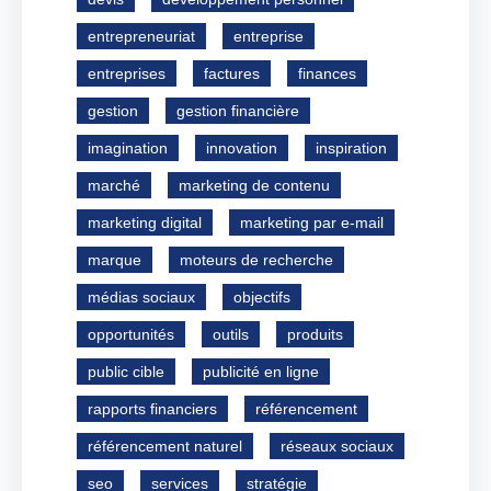
entrepreneuriat
entreprise
entreprises
factures
finances
gestion
gestion financière
imagination
innovation
inspiration
marché
marketing de contenu
marketing digital
marketing par e-mail
marque
moteurs de recherche
médias sociaux
objectifs
opportunités
outils
produits
public cible
publicité en ligne
rapports financiers
référencement
référencement naturel
réseaux sociaux
seo
services
stratégie