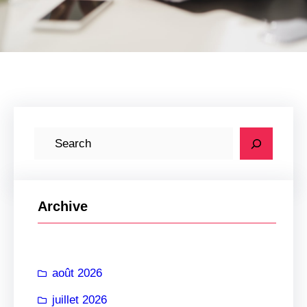
R
e
c
h
Archive
e
r
c
août 2026
h
e
juillet 2026