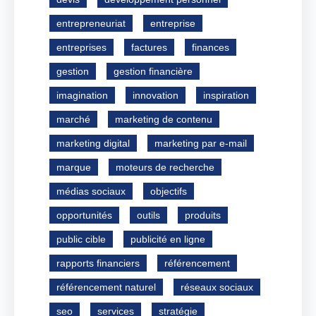
entrepreneuriat
entreprise
entreprises
factures
finances
gestion
gestion financière
imagination
innovation
inspiration
marché
marketing de contenu
marketing digital
marketing par e-mail
marque
moteurs de recherche
médias sociaux
objectifs
opportunités
outils
produits
public cible
publicité en ligne
rapports financiers
référencement
référencement naturel
réseaux sociaux
seo
services
stratégie