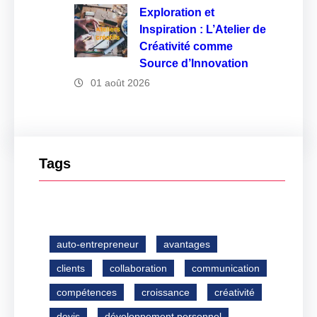
Exploration et
Inspiration : L’Atelier de
Créativité comme
Source d’Innovation
01 août 2026
Tags
auto-entrepreneur
avantages
clients
collaboration
communication
compétences
croissance
créativité
devis
développement personnel