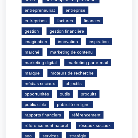
entrepreneuriat
entreprise
entreprises
factures
finances
gestion
gestion financière
imagination
innovation
inspiration
marché
marketing de contenu
marketing digital
marketing par e-mail
marque
moteurs de recherche
médias sociaux
objectifs
opportunités
outils
produits
public cible
publicité en ligne
rapports financiers
référencement
référencement naturel
réseaux sociaux
seo
services
stratégie