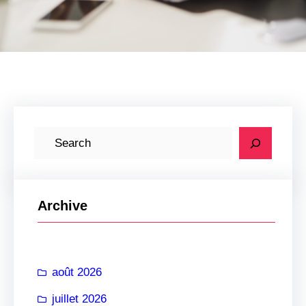
R
e
c
h
Archive
e
r
c
août 2026
h
e
juillet 2026