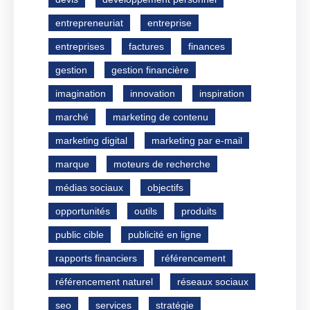
entrepreneuriat
entreprise
entreprises
factures
finances
gestion
gestion financière
imagination
innovation
inspiration
marché
marketing de contenu
marketing digital
marketing par e-mail
marque
moteurs de recherche
médias sociaux
objectifs
opportunités
outils
produits
public cible
publicité en ligne
rapports financiers
référencement
référencement naturel
réseaux sociaux
seo
services
stratégie