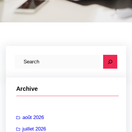
R
e
c
h
Archive
e
r
c
août 2026
h
e
juillet 2026