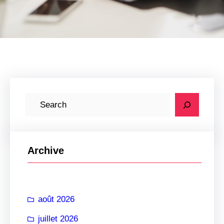
R
e
c
h
Archive
e
r
c
août 2026
h
e
juillet 2026