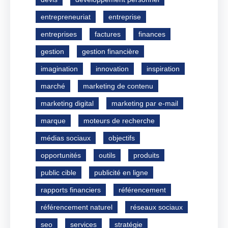
entrepreneuriat
entreprise
entreprises
factures
finances
gestion
gestion financière
imagination
innovation
inspiration
marché
marketing de contenu
marketing digital
marketing par e-mail
marque
moteurs de recherche
médias sociaux
objectifs
opportunités
outils
produits
public cible
publicité en ligne
rapports financiers
référencement
référencement naturel
réseaux sociaux
seo
services
stratégie