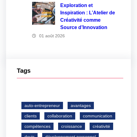
Exploration et
Inspiration : L’Atelier de
Créativité comme
Source d’Innovation
01 août 2026
Tags
auto-entrepreneur
avantages
clients
collaboration
communication
compétences
croissance
créativité
devis
développement personnel