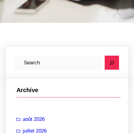
R
e
c
h
Archive
e
r
c
août 2026
h
e
juillet 2026