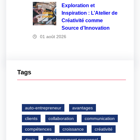
Exploration et
Inspiration : L’Atelier de
Créativité comme
Source d’Innovation
01 août 2026
Tags
auto-entrepreneur
avantages
clients
collaboration
communication
compétences
croissance
créativité
devis
développement personnel