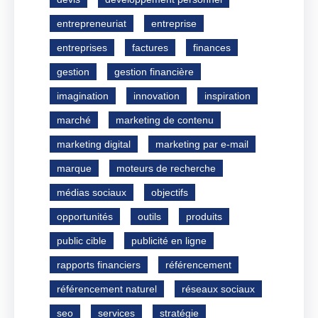
entrepreneuriat
entreprise
entreprises
factures
finances
gestion
gestion financière
imagination
innovation
inspiration
marché
marketing de contenu
marketing digital
marketing par e-mail
marque
moteurs de recherche
médias sociaux
objectifs
opportunités
outils
produits
public cible
publicité en ligne
rapports financiers
référencement
référencement naturel
réseaux sociaux
seo
services
stratégie