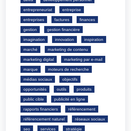
entrepreneuriat
entreprise
entreprises
factures
finances
gestion
gestion financière
imagination
innovation
inspiration
marché
marketing de contenu
marketing digital
marketing par e-mail
marque
moteurs de recherche
médias sociaux
objectifs
opportunités
outils
produits
public cible
publicité en ligne
rapports financiers
référencement
référencement naturel
réseaux sociaux
seo
services
stratégie