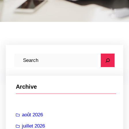
R
e
c
h
Archive
e
r
c
août 2026
h
e
juillet 2026