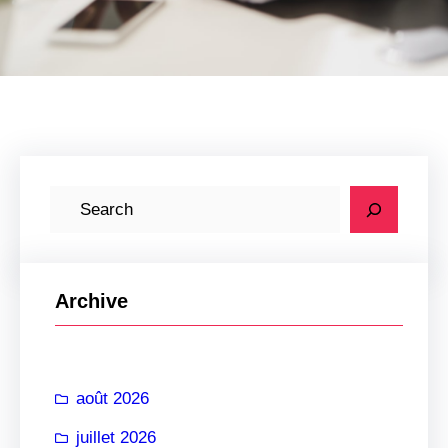
R
e
c
h
Archive
e
r
c
août 2026
h
e
juillet 2026