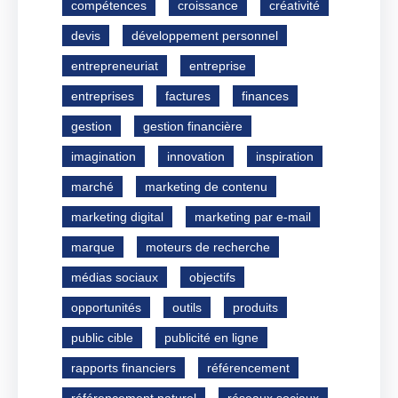
compétences
croissance
créativité
devis
développement personnel
entrepreneuriat
entreprise
entreprises
factures
finances
gestion
gestion financière
imagination
innovation
inspiration
marché
marketing de contenu
marketing digital
marketing par e-mail
marque
moteurs de recherche
médias sociaux
objectifs
opportunités
outils
produits
public cible
publicité en ligne
rapports financiers
référencement