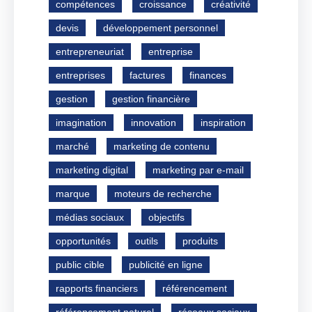
compétences
croissance
créativité
devis
développement personnel
entrepreneuriat
entreprise
entreprises
factures
finances
gestion
gestion financière
imagination
innovation
inspiration
marché
marketing de contenu
marketing digital
marketing par e-mail
marque
moteurs de recherche
médias sociaux
objectifs
opportunités
outils
produits
public cible
publicité en ligne
rapports financiers
référencement