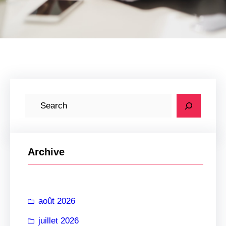
R
e
c
h
Archive
e
r
c
août 2026
h
e
juillet 2026