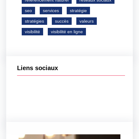
référencement naturel
réseaux sociaux
seo
services
stratégie
stratégies
succès
valeurs
visibilité
visibilité en ligne
Liens sociaux
Facebook
Twitter
LinkedIn
Instagram