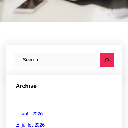
R
e
c
h
Archive
e
r
c
août 2026
h
e
juillet 2026