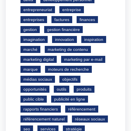
entrepreneuriat
entreprise
entreprises
factures
finances
gestion
gestion financière
imagination
innovation
inspiration
marché
marketing de contenu
marketing digital
marketing par e-mail
marque
moteurs de recherche
médias sociaux
objectifs
opportunités
outils
produits
public cible
publicité en ligne
rapports financiers
référencement
référencement naturel
réseaux sociaux
seo
services
stratégie