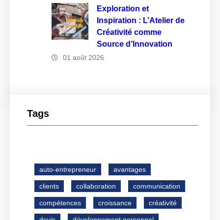
Exploration et
Inspiration : L’Atelier de
Créativité comme
Source d’Innovation
01 août 2026
Tags
auto-entrepreneur
avantages
clients
collaboration
communication
compétences
croissance
créativité
devis
développement personnel