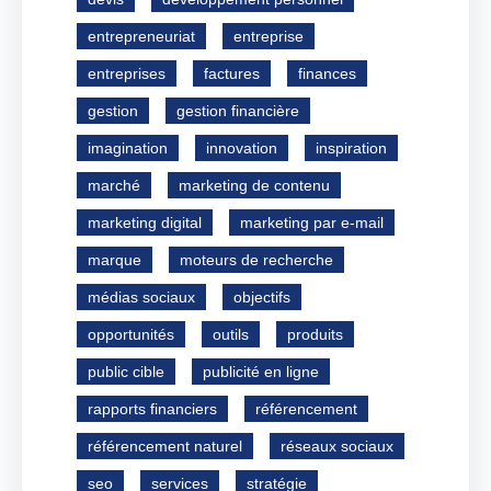
entrepreneuriat
entreprise
entreprises
factures
finances
gestion
gestion financière
imagination
innovation
inspiration
marché
marketing de contenu
marketing digital
marketing par e-mail
marque
moteurs de recherche
médias sociaux
objectifs
opportunités
outils
produits
public cible
publicité en ligne
rapports financiers
référencement
référencement naturel
réseaux sociaux
seo
services
stratégie