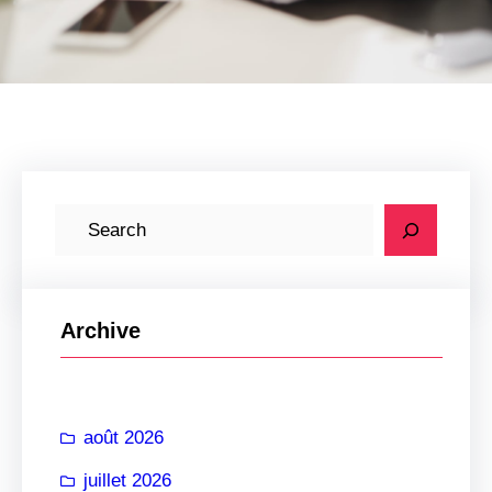
R
e
c
h
Archive
e
r
c
août 2026
h
e
juillet 2026