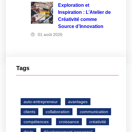
Exploration et
Inspiration : L’Atelier de
Créativité comme
Source d’Innovation
01 août 2026
Tags
auto-entrepreneur
avantages
clients
collaboration
communication
compétences
croissance
créativité
devis
développement personnel