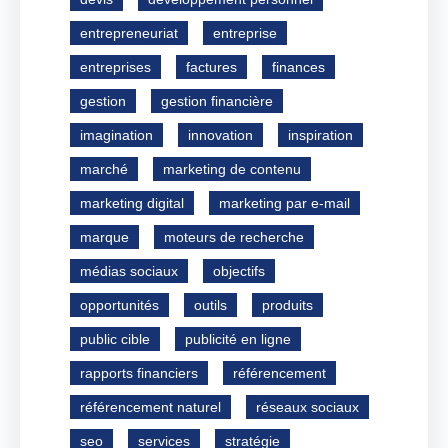
entrepreneuriat
entreprise
entreprises
factures
finances
gestion
gestion financière
imagination
innovation
inspiration
marché
marketing de contenu
marketing digital
marketing par e-mail
marque
moteurs de recherche
médias sociaux
objectifs
opportunités
outils
produits
public cible
publicité en ligne
rapports financiers
référencement
référencement naturel
réseaux sociaux
seo
services
stratégie