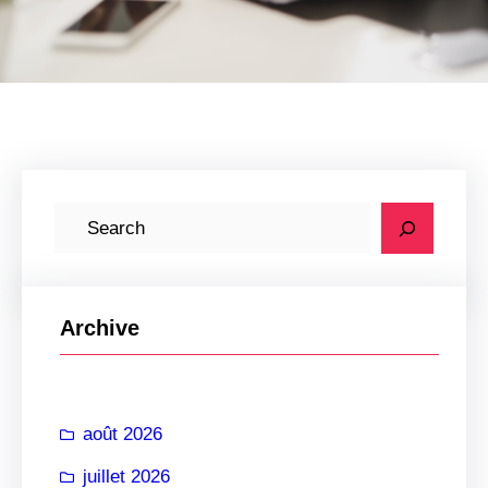
R
e
c
h
Archive
e
r
c
août 2026
h
e
juillet 2026