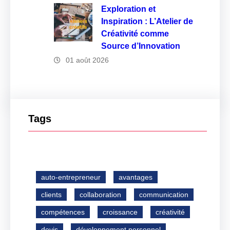
Exploration et
Inspiration : L’Atelier de
Créativité comme
Source d’Innovation
01 août 2026
Tags
auto-entrepreneur
avantages
clients
collaboration
communication
compétences
croissance
créativité
devis
développement personnel