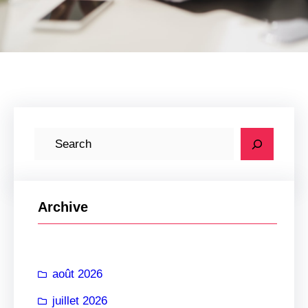
R
e
c
h
Archive
e
r
c
août 2026
h
e
juillet 2026