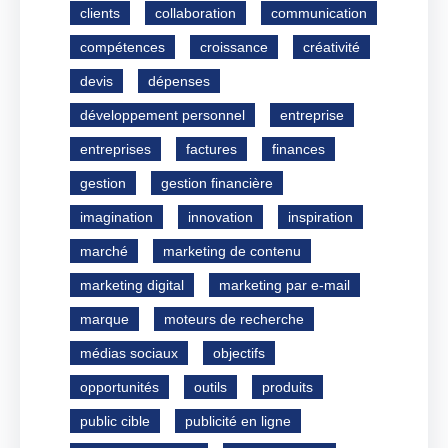
clients
collaboration
communication
compétences
croissance
créativité
devis
dépenses
développement personnel
entreprise
entreprises
factures
finances
gestion
gestion financière
imagination
innovation
inspiration
marché
marketing de contenu
marketing digital
marketing par e-mail
marque
moteurs de recherche
médias sociaux
objectifs
opportunités
outils
produits
public cible
publicité en ligne