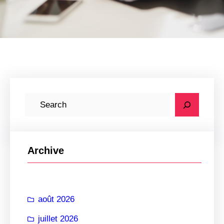
R
e
c
h
Archive
e
r
c
août 2026
h
e
juillet 2026