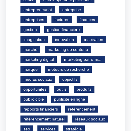
entrepreneuriat
entreprise
entreprises
factures
finances
gestion
gestion financière
imagination
innovation
inspiration
marché
marketing de contenu
marketing digital
marketing par e-mail
marque
moteurs de recherche
médias sociaux
objectifs
opportunités
outils
produits
public cible
publicité en ligne
rapports financiers
référencement
référencement naturel
réseaux sociaux
seo
services
stratégie