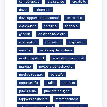
compétences
croissance
créativité
devis
dépenses
développement personnel
entreprise
entreprises
factures
finances
gestion
gestion financière
imagination
innovation
inspiration
marché
marketing de contenu
marketing digital
marketing par e-mail
marque
moteurs de recherche
médias sociaux
objectifs
opportunités
outils
produits
public cible
publicité en ligne
rapports financiers
référencement