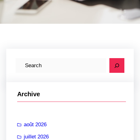
R
e
c
h
Archive
e
r
c
août 2026
h
e
juillet 2026